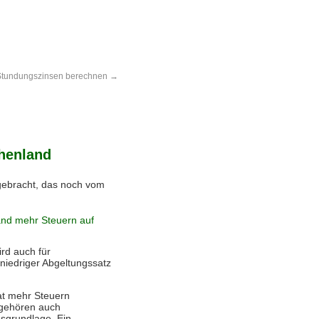
Stundungszinsen berechnen
→
chenland
gebracht, das noch vom
rd auch für
niedriger Abgeltungssatz
at mehr Steuern
u gehören auch
sgrundlage. Ein