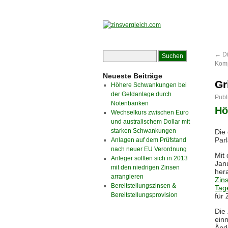
←
Di
Kom
Neueste Beiträge
Gr
Höhere Schwankungen bei
der Geldanlage durch
Publ
Notenbanken
Hö
Wechselkurs zwischen Euro
und australischem Dollar mit
starken Schwankungen
Die
Par
Anlagen auf dem Prüfstand
nach neuer EU Verordnung
Mit
Anleger sollten sich in 2013
Janu
mit den niedrigen Zinsen
her
arrangieren
Zin
Bereitstellungszinsen &
Tag
Bereitstellungsprovision
für 
Die
einn
Änd