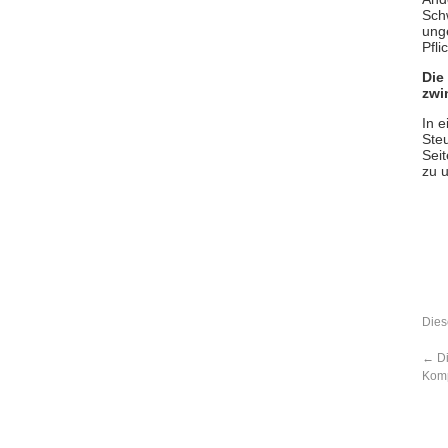
Sch
ung
Pfl
Die
zwi
In e
Ste
Sei
zu 
Dies
←
Di
Kom