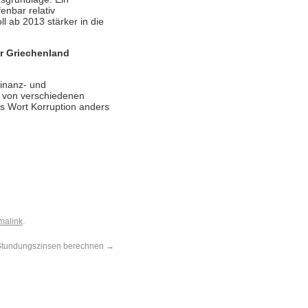
enbar relativ
 ab 2013 stärker in die
r Griechenland
Finanz- und
d von verschiedenen
as Wort Korruption anders
malink
.
Stundungszinsen berechnen
→