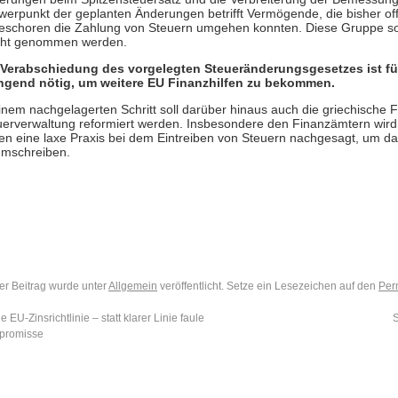
werpunkt der geplanten Änderungen betrifft Vermögende, die bisher off
eschoren die Zahlung von Steuern umgehen konnten. Diese Gruppe soll
icht genommen werden.
 Verabschiedung des vorgelegten Steueränderungsgesetzes ist fü
ngend nötig, um weitere EU Finanzhilfen zu bekommen.
inem nachgelagerten Schritt soll darüber hinaus auch die griechische 
uerverwaltung reformiert werden. Insbesondere den Finanzämtern wir
ten eine laxe Praxis bei dem Eintreiben von Steuern nachgesagt, um d
umschreiben.
er Beitrag wurde unter
Allgemein
veröffentlicht. Setze ein Lesezeichen auf den
Per
e EU-Zinsrichtlinie – statt klarer Linie faule
promisse