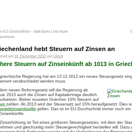
e EU-Zinsrichtlinie – statt klarer Linie faule
promisse
iechenland hebt Steuern auf Zinsen an
iziert am
16. Dezember 2012
von
Ulrich
here Steuern auf Zinseinkünft ab 1013 in Grie
 griechische Regierung hat am 13.12.2012 ein neues Steuergesetz ein
lament verabschiedet werden muss.
 dem neuen Reformgesetz will die Regierung ab
ar 2013 auch die Zinsen auf Kapitalerträge deutlich
aufsetzen. Bisher mussten Griechen 10% Steuern auf
sen
zahlen. Ab 2013 wird der Steuersatz auf 15% heraufgesetzt. Dies wi
esgeldzinseinkünfte
gelten. Das ist im EU-Durchschnitt immer noch ein 
Zinseinkünfte.
 Zinserhöhung ist Teil eines größeren Steuergesetzes, mit dem der Sta
ehmen und gleichzeitig mehr Steuergerechtigkeit herstellen will. Daz
erungen beim Spitzensteuersatz und die Verbreiterung der Bemessung