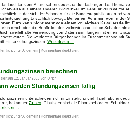
t der Liechtenstein-Affäre sehen deutsche Bundesbürger das Thema v
licherweise aus einem anderen Blickwinkel. Im Februar 2008 wurde er
nsichtlich, in der sich der Schaden für die Bundesrepublik aufgrund von
uerhinterziehung tatsächlich bewegt.
Bei einem Volumen von in der 
lionen Euro kann nicht mehr von einem kollektiven Kavaliersdeli
erhin erachteten die Behörden den volkswirtschaftlichen Schaden als 
istisch zweifelhafte Verwendung von Datensammlungen mit einem Grau
esetzt wurde. Die wenigsten Bürger kennen im Zusammenhang mit St
riff Hinterziehungszinsen.
Weiterlesen
→
fentlicht unter
Allgemein
|
Kommentare deaktiviert
undungszinsen berechnen
iziert am
12. Januar 2013
von
Ulrich
nn werden Stundungszinsen fällig
ndungszinsen unterscheiden sich in Entstehung und Handhabung deutl
erer, bekannter
Zinsen
. Gläubiger sind die Finanzbehörden, Schuldner 
terlesen
→
fentlicht unter
Allgemein
|
Kommentare deaktiviert