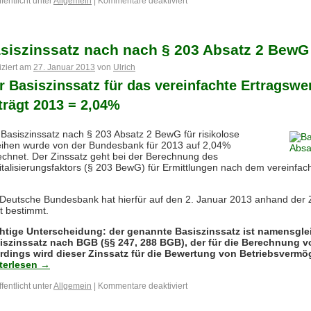
fentlicht unter
Allgemein
|
Kommentare deaktiviert
siszinssatz nach nach § 203 Absatz 2 BewG
iziert am
27. Januar 2013
von
Ulrich
r Basiszinssatz für das vereinfachte Ertragswe
trägt 2013 = 2,04%
 Basiszinssatz nach § 203 Absatz 2 BewG für risikolose
eihen wurde von der Bundesbank für 2013 auf 2,04%
echnet. Der Zinssatz geht bei der Berechnung des
italisierungsfaktors (§ 203 BewG) für Ermittlungen nach dem vereinfac
 Deutsche Bundesbank hat hierfür auf den 2. Januar 2013 anhand der Z
t bestimmt.
htige Unterscheidung: der genannte Basiszinssatz ist namensgle
iszinssatz nach BGB (§§ 247, 288 BGB), der für die Berechnung v
erdings wird dieser Zinssatz für die Bewertung von Betriebsverm
terlesen
→
fentlicht unter
Allgemein
|
Kommentare deaktiviert