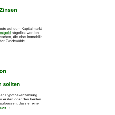
 Zinsen
laute auf dem Kapitalmarkt
estgeld
abgelöst werden.
schen, die eine Immobilie
 der Zwickmühle.
ion
 sollten
n der Hypothekenzahlung
m ersten oder den beiden
aufpassen, dass er eine
esen
→