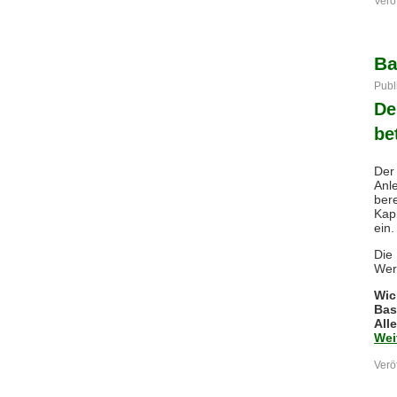
Veröf
Ba
Publ
De
be
Der
Anl
ber
Kap
ein.
Die
Wer
Wic
Bas
All
Wei
Veröf