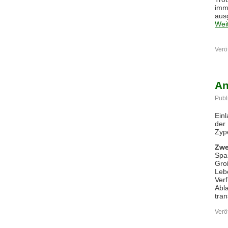
imm
aus
Wei
Veröf
An
Publ
Einl
der
Zyp
Zwe
Spa
Gro
Leb
Verf
Abl
tran
Veröf