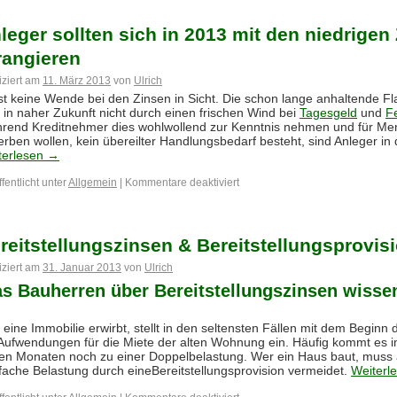
leger sollten sich in 2013 mit den niedrigen
rangieren
iziert am
11. März 2013
von
Ulrich
ist keine Wende bei den Zinsen in Sicht. Die schon lange anhaltende F
 in naher Zukunft nicht durch einen frischen Wind bei
Tagesgeld
und
F
rend Kreditnehmer dies wohlwollend zur Kenntnis nehmen und für Men
rben wollen, kein übereilter Handlungsbedarf besteht, sind Anleger in
terlesen
→
fentlicht unter
Allgemein
|
Kommentare deaktiviert
reitstellungszinsen & Bereitstellungsprovis
iziert am
31. Januar 2013
von
Ulrich
s Bauherren über Bereitstellungszinsen wissen
eine Immobilie erwirbt, stellt in den seltensten Fällen mit dem Begin
 Aufwendungen für die Miete der alten Wohnung ein. Häufig kommt es i
ten Monaten noch zu einer Doppelbelastung. Wer ein Haus baut, muss 
fache Belastung durch eineBereitstellungsprovision vermeidet.
Weiterl