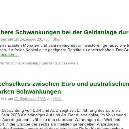
here Schwankungen bei der Geldanlage du
iziert am
19. Dezember 2014
von
Ulrich
den nächsten Monaten und Jahren wird es für Investoren genauso wie f
en, für freies Kapital eine geeignete Rendite zu erwirtschaften. Der Gr
terlesen
→
fentlicht unter
Allgemein
|
Kommentare deaktiviert
chselkurs zwischen Euro und australischem
arken Schwankungen
iziert am
12. September 2013
von
Ulrich
e Betrachtung von EUR und AUD zeigt seit Einführung des Euro bis
 Jahr 2008 ein ständiges Auf und Ab. Der Australdollar, im Volksmund
h Aussie genannt, zählt zu den stabilsten Währungen der Welt und
ört in die Gruppe der sechs am meisten gehandelten Währungen.
z der Schwankungen zählt der australische Dollar für Anleger schon