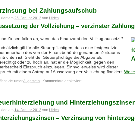
rzinsung bei Zahlungsaufschub
iziert am
26. Januar 2013
von
Ulrich
ssetzung der Vollziehung – verzinster Zahlun
che Zinsen fallen an, wenn das Finanzamt den Vollzug aussetzt?
dsätzlich gilt für alle Steuerpflichtigen, dass eine festgesetzte
uer innerhalb des von der Finanzbehörde genannten Zeitraums
ntrichten ist. Sieht der Steuerpflichtige die Abgabe als
rechtigt oder zu hoch an, hat er die Möglichkeit, gegen den
uerbescheid Einspruch einzulegen. Sinnvollerweise wird dieser
pruch mit einem Antrag auf Aussetzung der Vollziehung flankiert.
Weite
fentlicht unter
Allgemein
|
Kommentare deaktiviert
euerhinterziehung und Hinterziehungszinse
iziert am
14. Januar 2013
von
Ulrich
nterziehungszinsen – Verzinsung von hinterzo