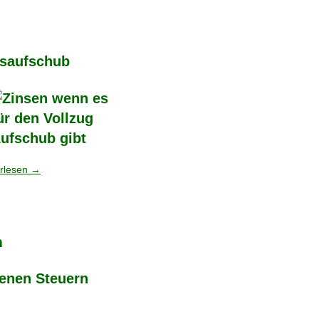
gsaufschub
rlesen
→
n
genen Steuern