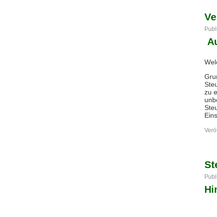
Ve
Publ
Au
Wel
Grun
Ste
zu e
unbe
Ste
Eins
Veröf
St
Publ
Hi