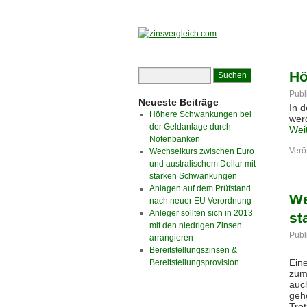
Hö
Publ
Neueste Beiträge
In 
Höhere Schwankungen bei
werd
der Geldanlage durch
Wei
Notenbanken
Veröf
Wechselkurs zwischen Euro
und australischem Dollar mit
starken Schwankungen
Anlagen auf dem Prüfstand
We
nach neuer EU Verordnung
Anleger sollten sich in 2013
st
mit den niedrigen Zinsen
Publ
arrangieren
Bereitstellungszinsen &
Ein
Bereitstellungsprovision
zum
auc
geh
Trot