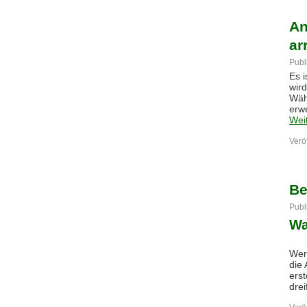
An
ar
Publ
Es 
wird
Wäh
erwe
Wei
Veröf
Be
Publ
Wa
Wer 
die
ers
drei