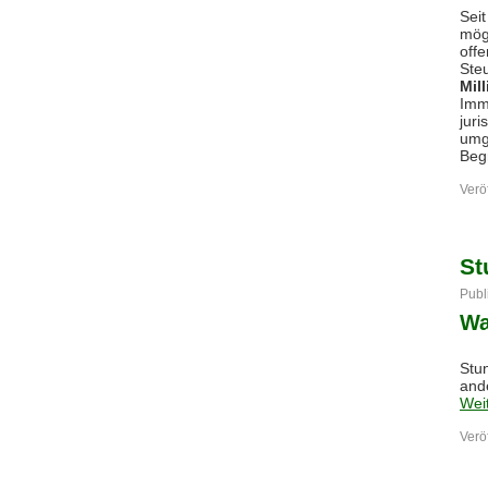
Sei
mög
offe
Ste
Mil
Imm
jur
umg
Beg
Veröf
St
Publ
Wa
Stu
and
Wei
Veröf