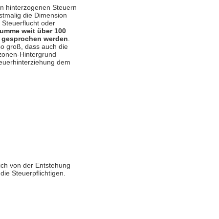
on hinterzogenen Steuern
stmalig die Dimension
 Steuerflucht oder
Summe weit über 100
kt gesprochen werden
.
so groß, dass auch die
zonen-Hintergrund
euerhinterziehung dem
ich von der Entstehung
die Steuerpflichtigen.