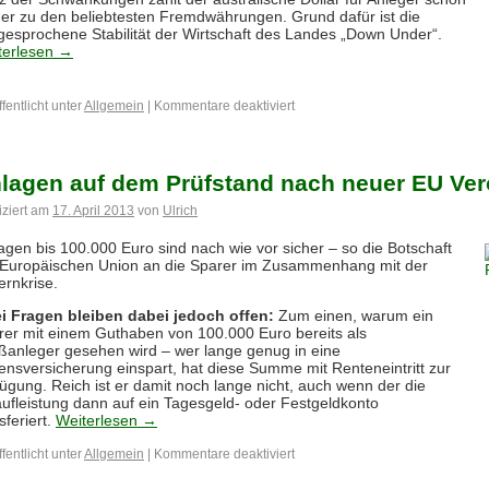
er zu den beliebtesten Fremdwährungen. Grund dafür ist die
gesprochene Stabilität der Wirtschaft des Landes „Down Under“.
terlesen
→
fentlicht unter
Allgemein
|
Kommentare deaktiviert
lagen auf dem Prüfstand nach neuer EU Ve
iziert am
17. April 2013
von
Ulrich
agen bis 100.000 Euro sind nach wie vor sicher – so die Botschaft
 Europäischen Union an die Sparer im Zusammenhang mit der
ernkrise.
i Fragen bleiben dabei jedoch offen:
Zum einen, warum ein
rer mit einem Guthaben von 100.000 Euro bereits als
ßanleger gesehen wird – wer lange genug in eine
ensversicherung einspart, hat diese Summe mit Renteneintritt zur
ügung. Reich ist er damit noch lange nicht, auch wenn der die
aufleistung dann auf ein Tagesgeld- oder Festgeldkonto
sferiert.
Weiterlesen
→
fentlicht unter
Allgemein
|
Kommentare deaktiviert