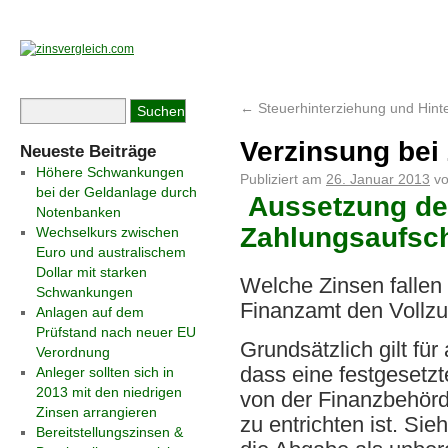
←
Steuerhinterziehung und Hint
Verzinsung bei
Neueste Beiträge
Höhere Schwankungen
Publiziert am
26. Januar 2013
v
bei der Geldanlage durch
Aussetzung der
Notenbanken
Zahlungsaufsc
Wechselkurs zwischen
Euro und australischem
Dollar mit starken
Welche Zinsen fallen
Schwankungen
Finanzamt den Vollzu
Anlagen auf dem
Prüfstand nach neuer EU
Grundsätzlich gilt für 
Verordnung
dass eine festgesetzt
Anleger sollten sich in
2013 mit den niedrigen
von der Finanzbehör
Zinsen arrangieren
zu entrichten ist. Sie
Bereitstellungszinsen &