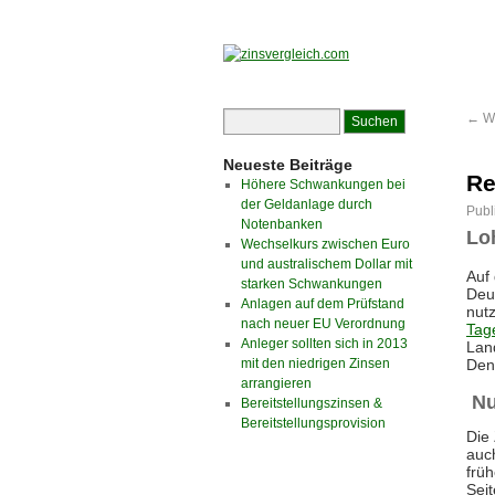
←
Wi
Neueste Beiträge
Re
Höhere Schwankungen bei
der Geldanlage durch
Publ
Notenbanken
Lo
Wechselkurs zwischen Euro
und australischem Dollar mit
Auf
starken Schwankungen
Deu
Anlagen auf dem Prüfstand
nutz
nach neuer EU Verordnung
Tag
Anleger sollten sich in 2013
Lan
mit den niedrigen Zinsen
Den
arrangieren
Nu
Bereitstellungszinsen &
Bereitstellungsprovision
Die 
auc
frü
Sei