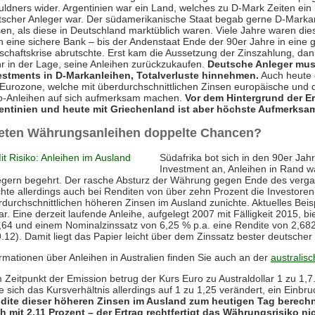
ldners wider. Argentinien war ein Land, welches zu D-Mark Zeiten ein 
tscher Anleger war. Der südamerikanische Staat begab gerne D-Marka
sen, als diese in Deutschland marktüblich waren. Viele Jahre waren di
 eine sichere Bank – bis der Andenstaat Ende der 90er Jahre in eine 
schaftskrise abrutschte. Erst kam die Aussetzung der Zinszahlung, dan
r in der Lage, seine Anleihen zurückzukaufen.
Deutsche Anleger muss
estments in D-Markanleihen, Totalverluste hinnehmen.
Auch heute 
 Eurozone, welche mit überdurchschnittlichen Zinsen europäische und 
o-Anleihen auf sich aufmerksam machen.
Vor dem Hintergrund der E
entinien und heute mit Griechenland ist aber höchste Aufmerksa
eten Währungsanleihen doppelte Chancen?
Südafrika bot sich in den 90er Jahr
Investment an, Anleihen in Rand w
egern begehrt. Der rasche Absturz der Währung gegen Ende des verg
hte allerdings auch bei Renditen von über zehn Prozent die Investore
durchschnittlichen höheren Zinsen im Ausland zunichte. Aktuelles Beispi
ar. Eine derzeit laufende Anleihe, aufgelegt 2007 mit Fälligkeit 2015, b
,64 und einem Nominalzinssatz von 6,25 % p.a. eine Rendite von 2,682
.12). Damit liegt das Papier leicht über dem Zinssatz bester deutsche
rmationen über Anleihen in Australien finden Sie auch an der
australis
Zeitpunkt der Emission betrug der Kurs Euro zu Australdollar 1 zu 1,7
e sich das Kursverhältnis allerdings auf 1 zu 1,25 verändert, ein Einb
dite dieser höheren Zinsen im Ausland zum heutigen Tag berechne
h mit 2,11 Prozent – der Ertrag rechtfertigt das Währungsrisiko nic