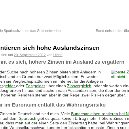
e Sparbuchzinsen das Geld entwerten
Bund entschuldet übe
ntieren sich hohe Auslandszinsen
iziert am
20. September 2012
von
Ulrich
hnt es sich, höhere Zinsen im Ausland zu ergattern
 der Suche nach höheren Zinsen bieten sich Anlegern in
tschland im Grunde nur zwei Möglichkeiten: Entweder
en sie Vergleichsplattformen im Internet für die Anlage in
esgelder
oder
Festgelder
über einen
Zinsvergleich
, oder sie werfen ein
desgrenzen hinaus und suchen nach Auslandszinsen, die über denen in
 höheren Renditen stehen aber in der Regel zwei Risiken gegenüber.
r im Euroraum entfällt das Währungsrisiko
Zinsen in Deutschland sind mies. Viele
Bundesanleihen rentieren bei N
h auf dem
Sparbuch
gibt es quasi keinen Ertrag mehr. Höhere Zinsen 
her, dass man auf der einen Seite den Zinsertrag hatte, bei Währungsa
te die Wechselkursschwankungen berücksichtigen musste. Zinsen spieg