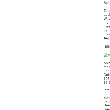
Schu
deu
Zin
auch
Wirt
meh
Inv
der
Eur
Arg
Bi
Anl
mac
über
Doll
108
19.9
Info
Zum 
hatt
Ren
noc