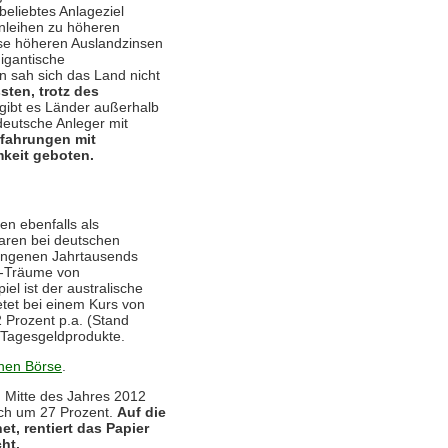
beliebtes Anlageziel
nleihen zu höheren
ese höheren Auslandzinsen
gigantische
n sah sich das Land nicht
ten, trotz des
gibt es Länder außerhalb
deutsche Anleger mit
rfahrungen mit
mkeit geboten.
en ebenfalls als
aren bei deutschen
angenen Jahrtausends
n-Träume von
el ist der australische
ietet bei einem Kurs von
 Prozent p.a. (Stand
r Tagesgeldprodukte.
chen Börse
.
. Mitte des Jahres 2012
ruch um 27 Prozent.
Auf die
t, rentiert das Papier
ht.