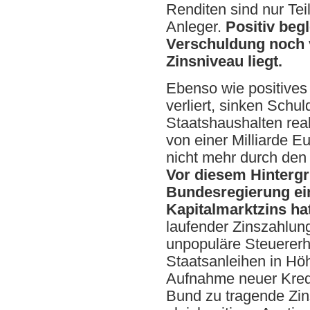
Renditen sind nur Tei
Anleger.
Positiv beg
Verschuldung noch v
Zinsniveau liegt.
Ebenso wie positives 
verliert, sinken Schu
Staatshaushalten real
von einer Milliarde E
nicht mehr durch den 
Vor diesem Hintergru
Bundesregierung ein
Kapitalmarktzins hat
laufender Zinszahlung
unpopuläre Steuererh
Staatsanleihen in Hö
Aufnahme neuer Kredi
Bund zu tragende Zins